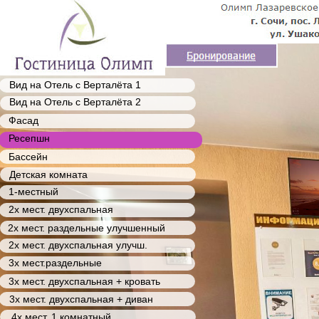
Вид на Отель с Верталёта 1
Вид на Отель с Верталёта 2
Фасад
Ресепшн
Бассейн
Детская комната
1-местный
2х мест. двухспальная
2х мест. раздельные улучшенный
2х мест. двухспальная улучш.
3х мест.раздельные
3х мест. двухспальная + кровать
3х мест. двухспальная + диван
4х мест. 1 комнатный